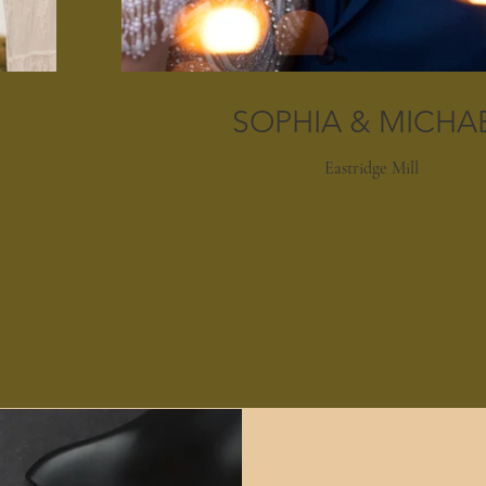
SOPHIA & MICHA
Eastridge Mill