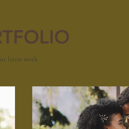
TFOLIO
ur latest work