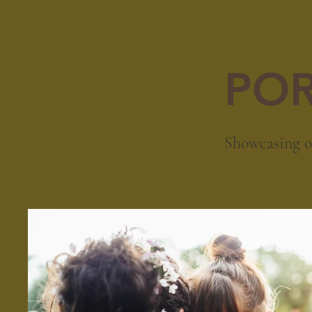
POR
Showcasing o