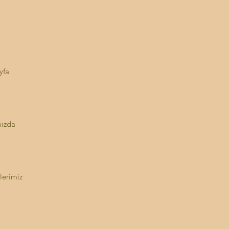
yfa
ızda
lerimiz