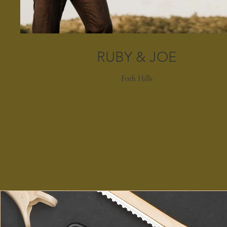
RUBY & JOE
Foth Hills