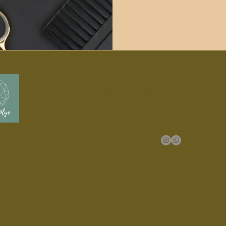
Website, Logo & Marka Kimlik Tasarımı,
Müge Cihan
Çizgi Atölye - Co Founder
www.cizgiatolye.com
© 2035 by Amber Lee. Powered and secured by
Wix