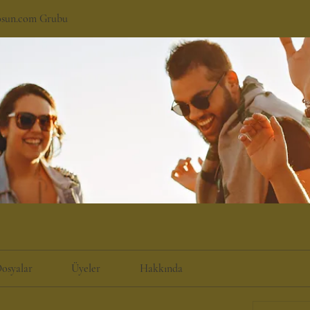
osun.com Grubu
osyalar
Üyeler
Hakkında