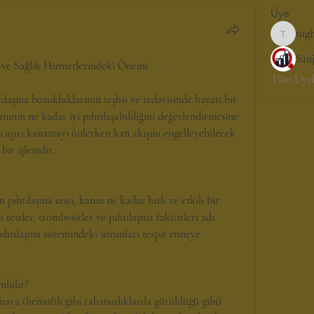
Üye
tug
tugbaanu
San
ı ve Sağlık Hizmetlerindeki Önemi
Tüm Üyele
ılaşma bozukluklarının teşhis ve tedavisinde hayati bir 
anının ne kadar iyi pıhtılaşabildiğini değerlendirmesine 
 aşırı kanamayı önlerken kan akışını engelleyebilecek 
 bir işlemdir.
 pıhtılaşma testi, kanın ne kadar hızlı ve etkili bir 
 testler, trombositler ve pıhtılaşma faktörleri adı 
ıhtılaşma sistemindeki sorunları tespit etmeye 
mlidir?
aya (hemofili gibi rahatsızlıklarda görüldüğü gibi) 