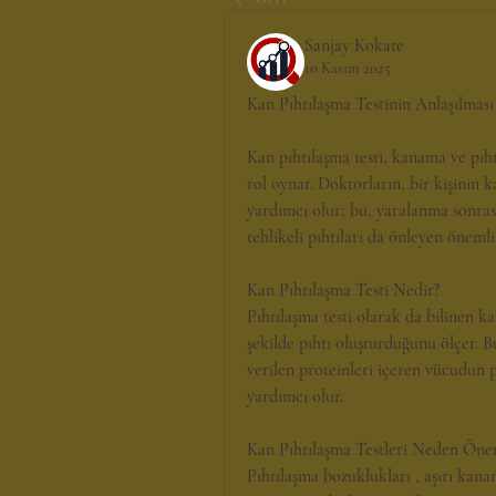
Sanjay Kokate
10 Kasım 2025
Kan Pıhtılaşma Testinin Anlaşılmas
Kan pıhtılaşma testi, kanama ve pıht
rol oynar. Doktorların, bir kişinin k
yardımcı olur; bu, yaralanma sonrası
tehlikeli pıhtıları da önleyen önemli
Kan Pıhtılaşma Testi Nedir?
Pıhtılaşma testi olarak da bilinen kan
şekilde pıhtı oluşturduğunu ölçer. Bu
verilen proteinleri içeren vücudun p
yardımcı olur.
Kan Pıhtılaşma Testleri Neden Öne
Pıhtılaşma bozuklukları , aşırı kanam