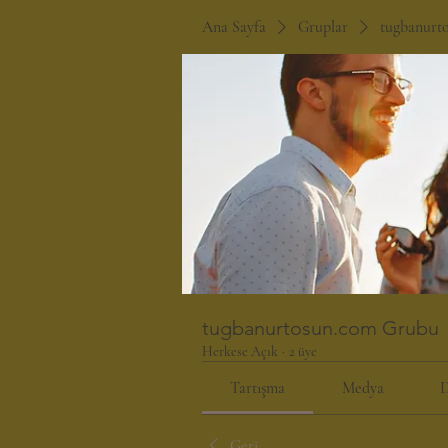
Ana Sayfa
Gruplar
tugbanurt
tugbanurtosun.com Grubu
Herkese Açık
·
2 üye
Tartışma
Medya
D
Geri