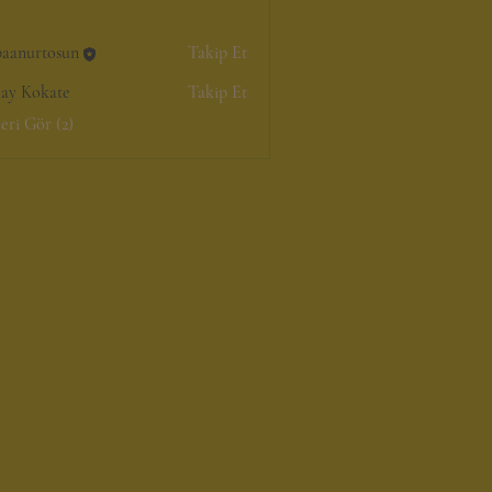
baanurtosun
Takip Et
rtosun
jay Kokate
Takip Et
ri Gör (2)